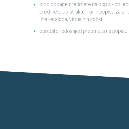
brzo dodajte predmete na popis - od je
predmeta do strukturiranih popisa za prip
line kataloga, virtualnih zbirki...
odredite redoslijed predmeta na popisu