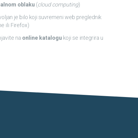
nalnom oblaku
(
cloud computing
)
ovoljan je bilo koji suvremeni web preglednik
 ili Firefox)
javite na
online katalogu
koji se integrira u