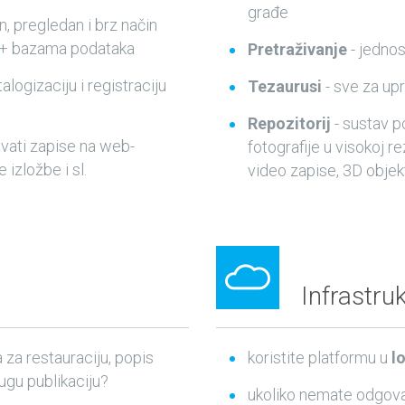
građe
, pregledan i brz način
++ bazama podataka
Pretraživanje
- jednos
talogizaciju i registraciju
Tezaurusi
- sve za upr
Repozitorij
- sustav po
ati zapise na web-
fotografije u visokoj r
 izložbe i sl.
video zapise, 3D objek
Infrastru
 za restauraciju, popis
koristite platformu u
l
rugu publikaciju?
ukoliko nemate odgova