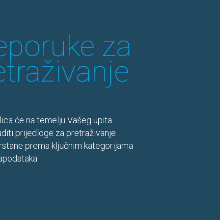
eporuke za
etraživanje
ilica će na temelju Vašeg upita
diti prijedloge za pretraživanje
rstane prema ključnim kategorijama
apodataka