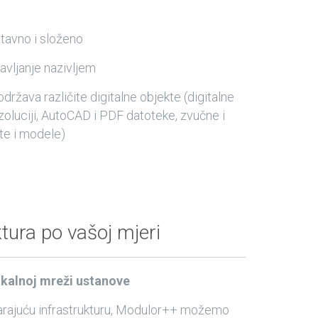
tavno i složeno
avljanje nazivljem
država različite digitalne objekte (digitalne
ezoluciji, AutoCAD i PDF datoteke, zvučne i
te i modele)
ktura po vašoj mjeri
okalnoj mreži ustanove
rajuću infrastrukturu, Modulor++ možemo