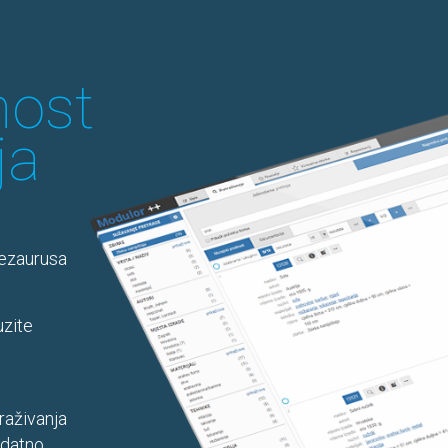
nost
ja
tezaurusa
uzite
raživanja
odatno