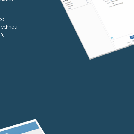
će
predmeti
a,