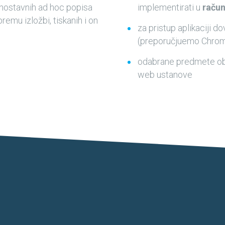
dnostavnih ad hoc popisa
implementirati u
raču
remu izložbi, tiskanih i on
za pristup aplikaciji d
(preporučjuemo Chrome
odabrane predmete ob
web ustanove