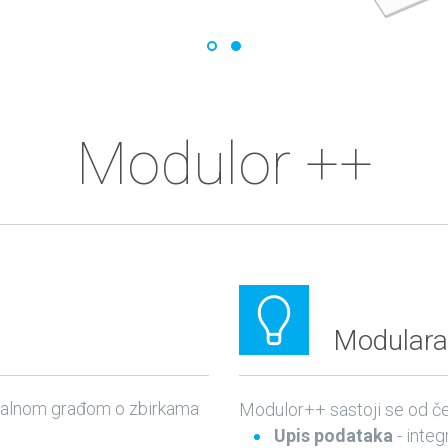
Modulor ++
Modulara
italnom građom o zbirkama
Modulor++ sastoji se od če
Upis podataka
- integ