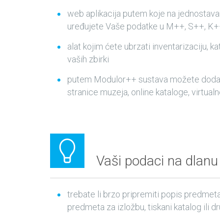
web aplikacija putem koje na jednostavan
uređujete Vaše podatke u M++, S++, K
alat kojim ćete ubrzati inventarizaciju, ka
vaših zbirki
putem Modulor++ sustava možete dodav
stranice muzeja, online kataloge, virtualne
Vaši podaci na dlanu
trebate li brzo pripremiti popis predmeta
predmeta za izložbu, tiskani katalog ili d