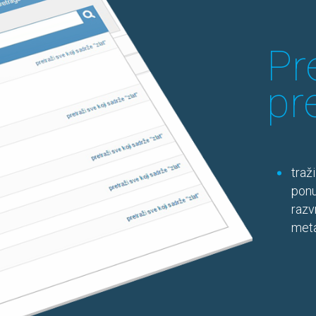
Pr
pr
traž
ponu
razv
met