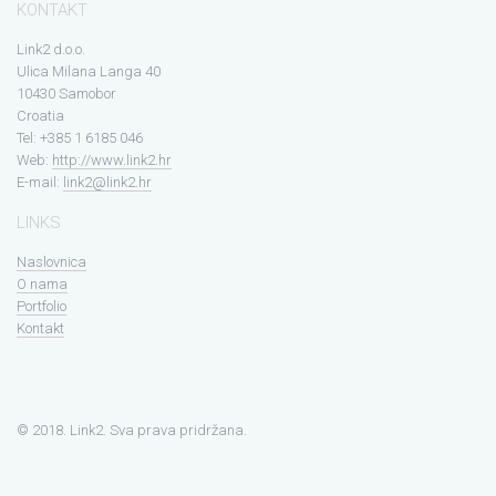
KONTAKT
Link2 d.o.o.
Ulica Milana Langa 40
10430 Samobor
Croatia
Tel: +385 1 6185 046
Web:
http://www.link2.hr
E-mail:
link2@link2.hr
LINKS
Naslovnica
O nama
Portfolio
Kontakt
© 2018. Link2. Sva prava pridržana.