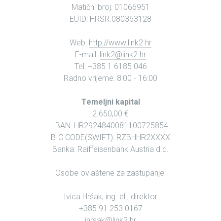
Matični broj: 01066951
EUID: HRSR.080363128
Web:
http://www.link2.hr
E-mail:
link2@link2.hr
Tel: +385 1 6185 046
Radno vrijeme: 8:00 - 16:00
Temeljni kapital
2.650,00 €
IBAN: HR2924840081100725854
BIC CODE(SWIFT): RZBHHR2XXXX
Banka: Raiffeisenbank Austria d.d.
Osobe ovlaštene za zastupanje:
Ivica Hršak, ing. el., direktor
+385 91 253 0167
ihrsak@link2.hr